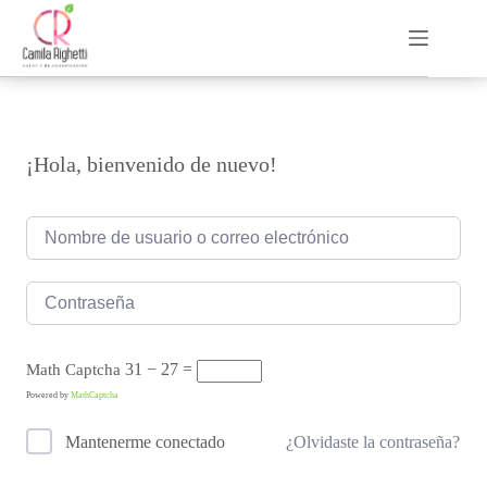
Saltar
al
contenido
¡Hola, bienvenido de nuevo!
31 − 27 =
Math Captcha
Powered by
MathCaptcha
¿Olvidaste la contraseña?
Mantenerme conectado