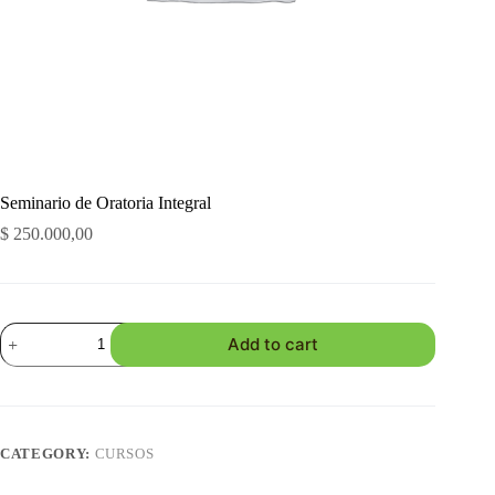
Seminario de Oratoria Integral
$
250.000,00
Seminario
Add to cart
de
Oratoria
Integral
quantity
CATEGORY:
CURSOS